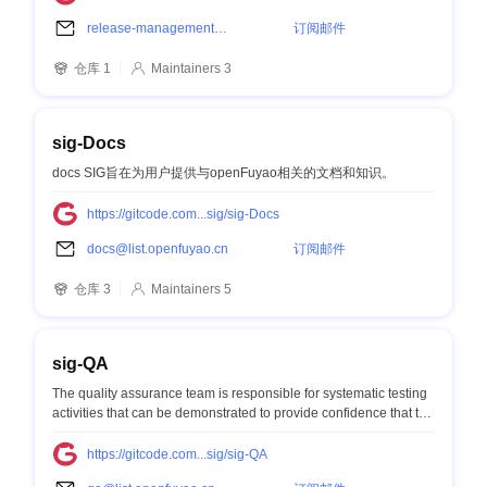
release-management@list.openfuyao.cn
订阅邮件
仓库 1
Maintainers 3
sig-Docs
docs SIG旨在为用户提供与openFuyao相关的文档和知识。
https://gitcode.com...sig/sig-Docs
docs@list.openfuyao.cn
订阅邮件
仓库 3
Maintainers 5
sig-QA
The quality assurance team is responsible for systematic testing
activities that can be demonstrated to provide confidence that the
feature will fulfill requirements for quality.
https://gitcode.com...sig/sig-QA