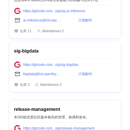
负责openFuyao社区AI推理加速能力的构建与技术讨论。
https://gitcode.com...sig/sig-ai-inference
ai-inference@list.openfuyao.cn
订阅邮件
仓库 11
Maintainers 2
sig-bigdata
https://gitcode.com...sig/sig-bigdata
bigdata@list.openfuyao.cn
订阅邮件
仓库 3
Maintainers 2
release-management
本SIG组负责社区版本相关的管理、协调和发布。
https://gitcode.com...sig/release-management