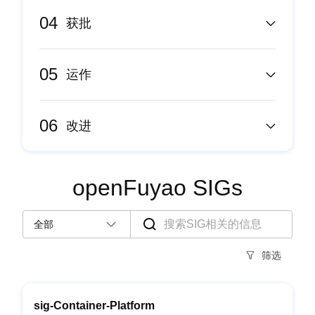
04
获批
05
运作
06
改进
openFuyao SIGs
筛选
sig-Container-Platform