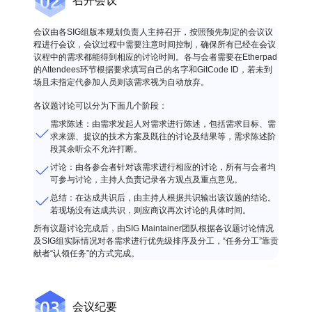
召开会议
会议由各SIG组版本规划负责人主持召开，按照预先制定的会议议
程进行会议，会议过程中需要注意时间控制，确保所有已经在会议
议程中的需求都能得到相应的讨论时间。各与会者需要在Etherpad
的Attendees环节根据要求填写自己的名字和GitCode ID，若未到
场且未指定代参加人员则该需求视为自动放弃。
各议题讨论可以分为下面几个阶段：
需求陈述：由需求发起人对需求进行陈述，包括需求目标、需
求来源、提议的技术方案及既往的讨论及结果等，需求陈述阶
段其余听众不允许打断。
讨论：由各参会者针对该需求进行相应的讨论，所有与会者均
可参与讨论，主持人负责记录各方观点及重点意见。
总结：在达成共识后，由主持人根据共识输出该议题的结论。
若现场没有达成共识，则应商议再次讨论的具体时间。
所有议题讨论完成后，由SIG Maintainer团队根据各议题讨论情况
及SIG组实际情况对各需求进行优先级排序及分工，“任务分工”靠贡
献者“认领任务”的方式完成。
会议纪要