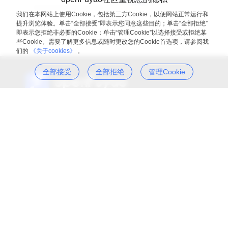
一同部署
我们在本网站上使用Cookie，包括第三方Cookie，以便网站正常运行和
展开
提升浏览体验。单击“全部接受”即表示您同意这些目的；单击“全部拒绝”
即表示您拒绝非必要的Cookie；单击“管理Cookie”以选择接受或拒绝某
些Cookie。需要了解更多信息或随时更改您的Cookie首选项，请参阅我
们的
《关于cookies》
。
全部接受
全部拒绝
管理Cookie
为世界提供多样化算力集群软件生态，释放智能无限价值
隐私政策
法律声明
关于cookies
遵循木兰宽松许可证第2版（MulanPSL2）
版权所有 © openFuyao 2026 保留一切权利