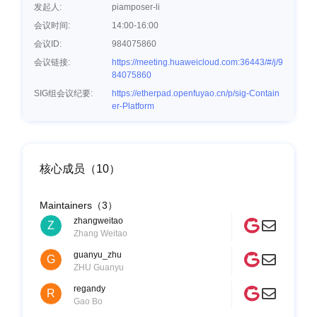
发起人:
piamposer-li
会议时间:
14:00-16:00
会议ID:
984075860
会议链接:
https://meeting.huaweicloud.com:36443/#/j/9
84075860
SIG组会议纪要:
https://etherpad.openfuyao.cn/p/sig-Contain
er-Platform
核心成员（10）
Maintainers（3）
zhangweitao
Z
Zhang Weitao
guanyu_zhu
G
ZHU Guanyu
regandy
R
Gao Bo