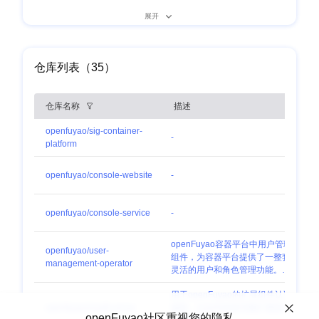
展开
仓库列表（35）
仓库名称
描述
openfuyao/sig-container-
z
-
platform
r
z
openfuyao/console-website
-
r
z
openfuyao/console-service
-
r
openFuyao容器平台中用户管理
openfuyao/user-
z
组件，为容器平台提供了一整套
management-operator
r
灵活的用户和角色管理功能。该
系统支持用户的增删改查以及角
用于openFuyao的扩展组件认证
色的分配，查看与解除绑定等
z
openfuyao/oauth-proxy
鉴权，以边车的形式随扩展组件
r
openFuyao社区重视您的隐私