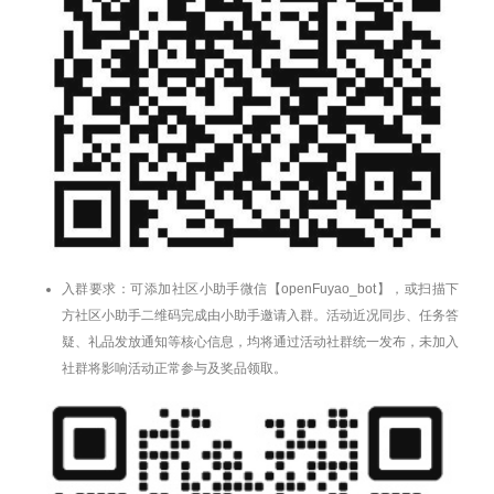
入群要求：可添加社区小助手微信【openFuyao_bot】，或扫描下
方社区小助手二维码完成由小助手邀请入群。活动近况同步、任务答
疑、礼品发放通知等核心信息，均将通过活动社群统一发布，未加入
社群将影响活动正常参与及奖品领取。