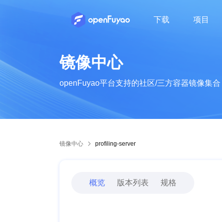
下载
项目
了解openFuyao的社区组织及成员
了解openFuyao的社区章程、运作机制等
了解openFuyao社区的行为准则
了解openFuyao社区最新动态
从业者知识分享，行业技术动态
镜像中心
openFuyao平台支持的社区/三方容器镜像集合
镜像中心
profiling-server
概览
版本列表
规格