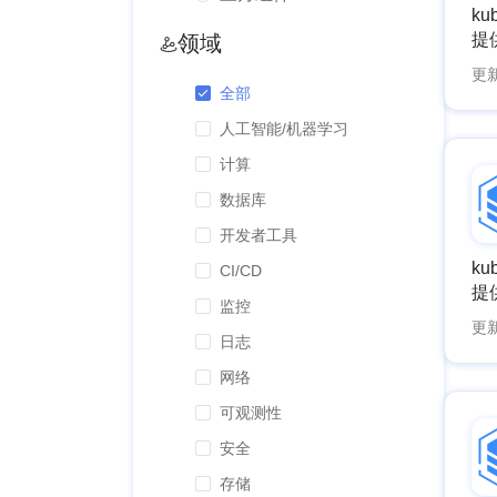
ku
提
领域
ku
更
（do
全部
镜像
人工智能/机器学习
pr
co
计算
CG
数据库
Ku
va
开发者工具
op
ku
CI/CD
手册
提
监控
像）
ku
更
N
（do
日志
亲
镜像
网络
构建
pr
上游
可观测性
co
源
CG
安全
do
Ku
bu
存储
va