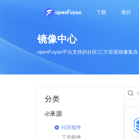
下载
项目
了解openFuyao的社区组织及成员
了解openFuyao的社区章程、运作机制等
了解openFuyao社区的行为准则
了解openFuyao社区最新动态
从业者知识分享，行业技术动态
镜像中心
openFuyao平台支持的社区/三方容器镜像集合
分类
来源
社区组件
三方组件