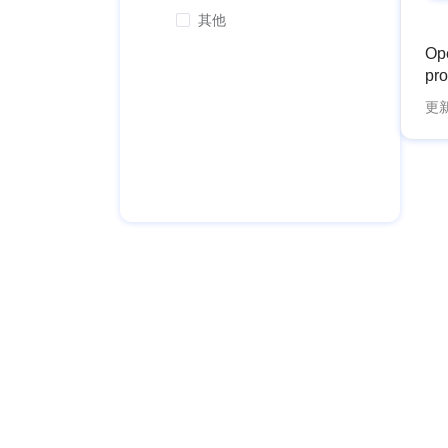
理器
op
其他
bu
手册
（
Op
像）
adm
pro
N
co
wor
亲
更
应急
sou
构建
机 
Nat
上游
cr.
tai
源
bui
acc
do
cr.
acc
bu
bu
inf
理器
doc
des
bu
adm
Iso
（
co
age
adm
上
env
co
KU
wor
应急
ht
hum
机 
仓库
tra
cr.
支/
fau
bui
（c
Age
cr.
RU