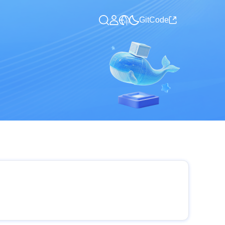
GitCode
中