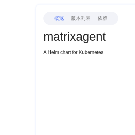
概览
版本列表
依赖
matrixagent
A Helm chart for Kubernetes