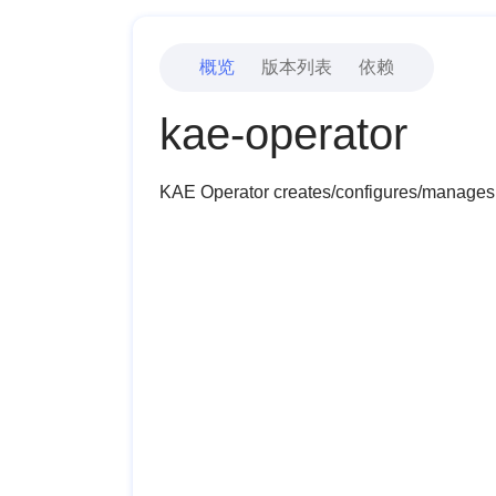
概览
版本列表
依赖
kae-operator
KAE Operator creates/configures/manage